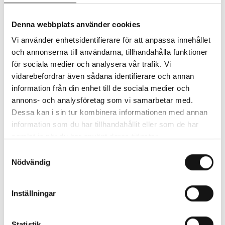
Trygve Seim har släppt 22 skivor i det prestigefyllda
skivbolaget ECM och har turnérat med sin musik i hela
Denna webbplats använder cookies
världen.
Vi använder enhetsidentifierare för att anpassa innehållet
och annonserna till användarna, tillhandahålla funktioner
Konserten på Varbergs Teater kommer att fyllas av ett
för sociala medier och analysera vår trafik. Vi
vackert, nordiskt vemod där Stravinsky, Ornette Coleman
vidarebefordrar även sådana identifierare och annan
och Bill Evans skönjs bland träden. Det kommer att bli
information från din enhet till de sociala medier och
varsamt kalibrerad jazz för novembermörkret.
annons- och analysföretag som vi samarbetar med.
Dessa kan i sin tur kombinera informationen med annan
information som du har tillhandahållit eller som de har
Trygve Seim Quartet består av:
samlat in när du har använt deras tjänster.
Samtyckesval
Trygve Seim – tenorsaxofon och sopransaxofon
Nödvändig
Kristian Randalu – piano
Inställningar
Mats Eilertsen – kontrabas
Statistik