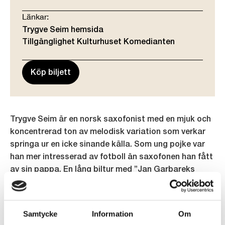
Länkar:
Trygve Seim hemsida
Tillgänglighet Kulturhuset Komedianten
Köp biljett
Trygve Seim är en norsk saxofonist med en mjuk och
koncentrerad ton av melodisk variation som verkar
springa ur en icke sinande källa. Som ung pojke var
han mer intresserad av fotboll än saxofonen han fått
av sin pappa. En lång biltur med ”Jan Garbareks
Eventyr” i stereon kom att få en avgörande vändning.
Förmågan att låta instrumentet berätta historier har
både Seim och Garbarek gemensamt.
Samtycke
Information
Om