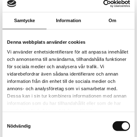
Jazz Corner Varberg
Musik Hallandia
Samtycke
Information
Om
Denna webbplats använder cookies
Stockholm Swing All Stars bjuder på tidlös jazz i
personliga tolkningar. Med ett eget, välutvecklat
Vi använder enhetsidentifierare för att anpassa innehållet
sound och en stark förankring i traditionen framför
och annonserna till användarna, tillhandahålla funktioner
de musik som svänger, berör och går rakt in i hjärtat.
för sociala medier och analysera vår trafik. Vi
vidarebefordrar även sådana identifierare och annan
information från din enhet till de sociala medier och
Repertoaren hämtas från jazzens storheter – Duke
annons- och analysföretag som vi samarbetar med.
Ellington, Count Basie och Dizzy Gillespie – och formas i
Dessa kan i sin tur kombinera informationen med annan
kreativa och lekfulla arrangemang av bandets
information som du har tillhandahållit eller som de har
medlemmar, som också komponerar nytt i samma anda.
samlat in när du har använt deras tjänster.
Resultatet är en dynamisk blandning av vackra, intrikata,
Samtyckesval
bluesiga och medryckande stycken – alltid med själ,
Nödvändig
närvaro och sväng.