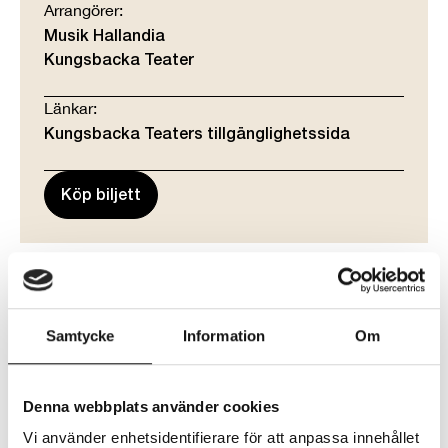
Arrangörer:
Musik Hallandia
Kungsbacka Teater
Länkar:
Kungsbacka Teaters tillgänglighetssida
Köp biljett
Roberto Fonseca Quartet spelar kubansk jazz i
världsklass. Roberto Fonseca är musikern som
Samtycke
Information
Om
inledde sin bana i Buena Vista Social Club, gjort
raketkarriär som soloartist och som av många anses
personifiera den kubanska musikens
Denna webbplats använder cookies
återuppståndelse. Missa inte chansen att uppleva
denna kvartett där du kan förvänta dig en kväll av
Vi använder enhetsidentifierare för att anpassa innehållet