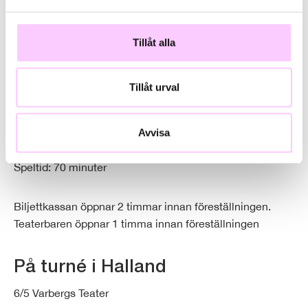
konstnärliga utmärkelsen i Frankrike.
På toppen av sin karriär kommer Roberto Fonseca med
Tillåt alla
sin kvartett till Halland för att hylla den kubanska
musikens gyllene era i en jazzig och modern tappning.
Tillåt urval
Upplev vilda nätter i Havanna i en subtil blandning av
tradition, oöverträffad talang och en dos obunden
modernitet.
Avvisa
Speltid: 70 minuter
Biljettkassan öppnar 2 timmar innan föreställningen.
Teaterbaren öppnar 1 timma innan föreställningen
På turné i Halland
6/5 Varbergs Teater