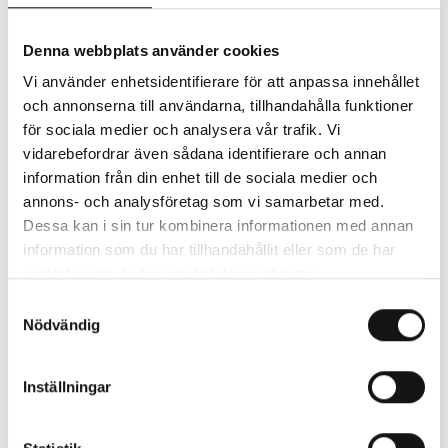
Jazz Corner Varberg
Musik Hallandia
Denna webbplats använder cookies
Vi använder enhetsidentifierare för att anpassa innehållet
och annonserna till användarna, tillhandahålla funktioner
för sociala medier och analysera vår trafik. Vi
En förkortad konsertversion av George Gershwins
vidarebefordrar även sådana identifierare och annan
klassiska opera
Porgy & Bess
presenteras i ett intimt
information från din enhet till de sociala medier och
format med berättare.
annons- och analysföretag som vi samarbetar med.
Dessa kan i sin tur kombinera informationen med annan
Här får publiken uppleva några av verkets mest älskade
information som du har tillhandahållit eller som de har
melodier i en levande och tillgänglig tolkning.
samlat in när du har använt deras tjänster.
Samtyckesval
Nödvändig
Medverkande
Erik Palmberg – trumpet
Fredrik Olsson – gitarr, berättare
Inställningar
Mats Dimming – kontrabas
Jojo Djeridi – trummor