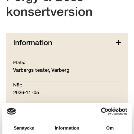
konsertversion
Information
Plats:
Varbergs teater, Varberg
När:
2026-11-05
Tid:
19:00
Samtycke
Information
Om
Arrangörer: