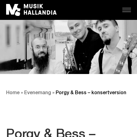
Home
»
Evenemang
»
Porgy & Bess – konsertversion
Porgy & Bess –