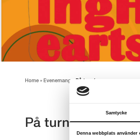
Home
»
Evenemang
»
På turné
Samtycke
På turné
Denna webbplats använder 