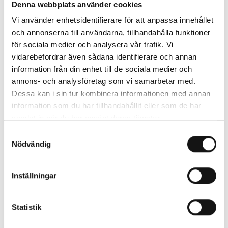
Denna webbplats använder cookies
hyllats av såväl publik som av media, nu senast genom
Vi använder enhetsidentifierare för att anpassa innehållet
tilldelningen av Årets Genombrott av Gaffa.
och annonserna till användarna, tillhandahålla funktioner
för sociala medier och analysera vår trafik. Vi
År 2025 väntar inleddes med en omfattande och slutsåld
vidarebefordrar även sådana identifierare och annan
vårturné innan bandet gick in i studion för att avsluta
information från din enhet till de sociala medier och
arbetet på det andra albumet som släpps senare under
annons- och analysföretag som vi samarbetar med.
året.
Dessa kan i sin tur kombinera informationen med annan
information som du har tillhandahållit eller som de har
samlat in när du har använt deras tjänster.
Förband i Varberg kommer att vara det lokala
indiebandet
Linje 615.
Samtyckesval
Nödvändig
Evenemanget har 18-års gräns. Biljetter släpps inom
kort.
Inställningar
Detta evenemanget är en del av satsningen Klubbscen
Statistik
Halland