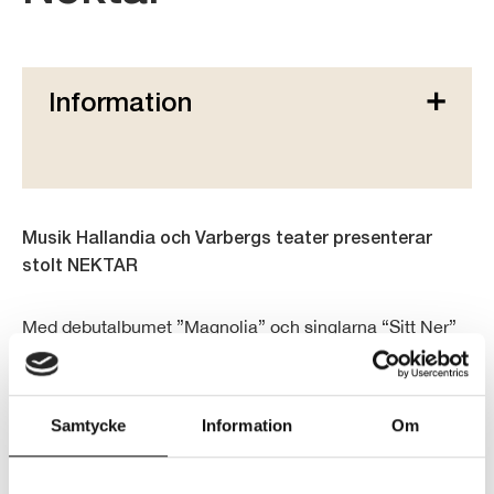
Information
Musik Hallandia och Varbergs teater presenterar
stolt NEKTAR
Med debutalbumet ”Magnolia” och singlarna “Sitt Ner”
och “Älskar Dig” har Nektar på kort tid skrivit in sig som
Sveriges mest spännande och uppmärksammade band,
samt tagit en självklar plats på den svenska indierock-
Samtycke
Information
Om
scenen. Göteborgsbandet har sedan starten i början av
2024 byggt upp en dedikerad publik över hela Sverige
och gjort slutsålda spelningar runtom i landet som