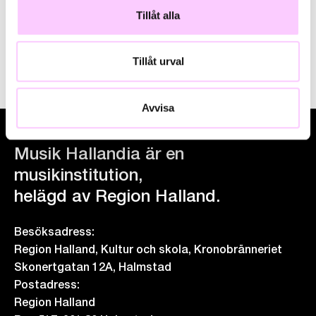
Bord bokas via
Freadals Gårdskrog.
Tillåt alla
Tillåt urval
Avvisa
Musik Hallandia är en
musikinstitution,
helägd av Region Halland.
Besöksadress:
Region Halland, Kultur och skola, Kronobränneriet
Skonertgatan 12A, Halmstad
Postadress:
Region Halland