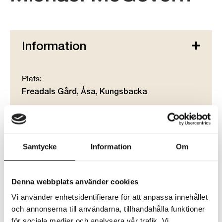
Information
Plats:
Freadals Gård, Åsa, Kungsbacka
När:
2026-08-09
Samtycke
Information
Om
Tid:
15:00
Denna webbplats använder cookies
Arrangörer:
Vi använder enhetsidentifierare för att anpassa innehållet
Musik Hallandia
och annonserna till användarna, tillhandahålla funktioner
Freadals Gårdskrog
för sociala medier och analysera vår trafik. Vi