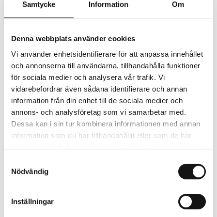
Samtycke
Information
Om
Köp biljett
Denna webbplats använder cookies
Vi använder enhetsidentifierare för att anpassa innehållet
och annonserna till användarna, tillhandahålla funktioner
Markus Krunegård slog igenom som soloartist med
för sociala medier och analysera vår trafik. Vi
albumet Markusevangeliet 2008, hans första singel
vidarebefordrar även sådana identifierare och annan
“Jag är en vampyr” är fortfarande en av hans absolut
information från din enhet till de sociala medier och
största låtar och har nått ikonstatus.
annons- och analysföretag som vi samarbetar med.
Dessa kan i sin tur kombinera informationen med annan
Därefter har Markus släppt ytterligare sju album på
information som du har tillhandahållit eller som de har
svenska, och ett på finska. Utöver solokarriären har
samlat in när du har använt deras tjänster.
Krunegård även ett antal projekt vid sidan av;
Samtyckesval
indieälsklingarna Laakso, BC Unidos, Hets, We are
Nödvändig
Serenades, Walking Bass och Gold Gold, och han driver
även indielabeln “< 1000”. Markus är en av landets
Inställningar
främsta textförfattare – hans texter har skapat allsång på
de största festivalscenerna, konserthus och IFK