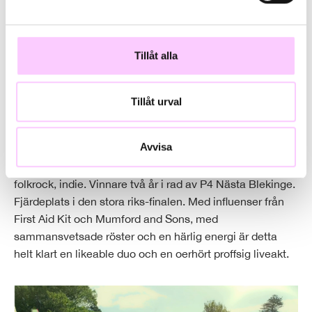
Missa inte chansen att se dem när de äntligen turnerar i
Halland och stannar till i Kungsbacka, det kommer bli en
Tillåt alla
oförglömlig kväll.
Tillåt urval
Kvällens förband är duon A.M.
Avvisa
Anna Melander och Mia Moilanen från Blekinge har på
kort tid etablerat sig med sin musik i genren folkpop,
folkrock, indie. Vinnare två år i rad av P4 Nästa Blekinge.
Fjärdeplats i den stora riks-finalen. Med influenser från
First Aid Kit och Mumford and Sons, med
sammansvetsade röster och en härlig energi är detta
helt klart en likeable duo och en oerhört proffsig liveakt.