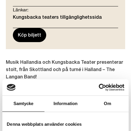
Länkar:
Kungsbacka teaters tillgänglighetssida
Köp biljett
Musik Hallandia och Kungsbacka Teater presenterar
stolt, från Skottland och på turné i Halland – The
Langan Band!
Skotsk folkmusik möter Mumford & Sons
Samtycke
Information
Om
I över 15 år har de tre medlemmarna från skottska
Langan band spelat ihop och har turnerat i både USA
och Australien. Musiken bottnar både i den keltiska
Denna webbplats använder cookies