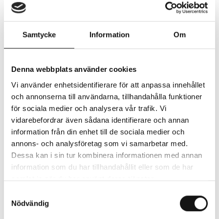
Falkenberg
Datum och tid:
Plats:
Samtycke
Information
Om
2026-09-23 - 16:30
Fyren, Kungsbacka
Denna webbplats använder cookies
Datum och tid:
Plats:
Vi använder enhetsidentifierare för att anpassa innehållet
2026-09-24 - 16:30
Kungsäters bibliotek
och annonserna till användarna, tillhandahålla funktioner
Varberg
för sociala medier och analysera vår trafik. Vi
vidarebefordrar även sådana identifierare och annan
information från din enhet till de sociala medier och
Datum och tid:
Plats:
annons- och analysföretag som vi samarbetar med.
2026-09-25 - 16:30
Okome bygdegård,
Dessa kan i sin tur kombinera informationen med annan
Falkenberg
information som du har tillhandahållit eller som de har
samlat in när du har använt deras tjänster.
Samtyckesval
Nödvändig
Två clowner skall framföra en konsert, men var är