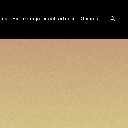
ang
För arrangörer och artister
Om oss