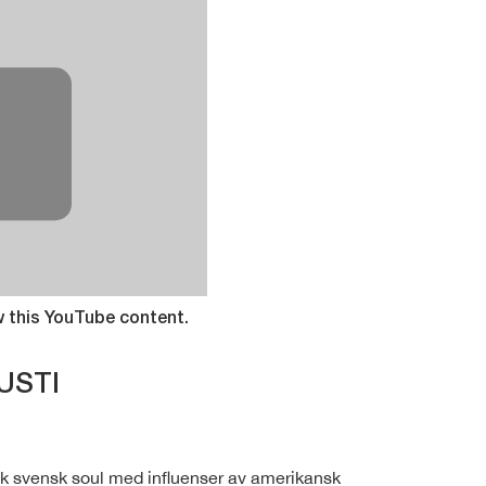
⋯
w this YouTube content.
USTI
lik svensk soul med influenser av amerikansk