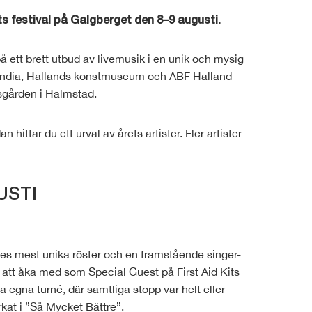
ets festival på Galgberget den 8–9 augusti.
å ett brett utbud av livemusik i en unik och mysig
llandia, Hallands konstmuseum och ABF Halland
sgården i Halmstad.
hittar du ett urval av årets artister. Fler artister
USTI
es mest unika röster och en framstående singer-
att åka med som Special Guest på First Aid Kits
 egna turné, där samtliga stopp var helt eller
kat i ”Så Mycket Bättre”.