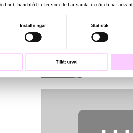
har tillhandahållit eller som de har samlat in när du har använt 
Please
accept marketing cookies
to vie
Inställningar
Statistik
Steget
Göteborgarna Nils Dahl och Matilda Sjöströ
sedan. Vi känner igen melodierna, Matildas
inspirerade av legender som Joni Mitchell
Tillåt urval
Läs mer om Steget