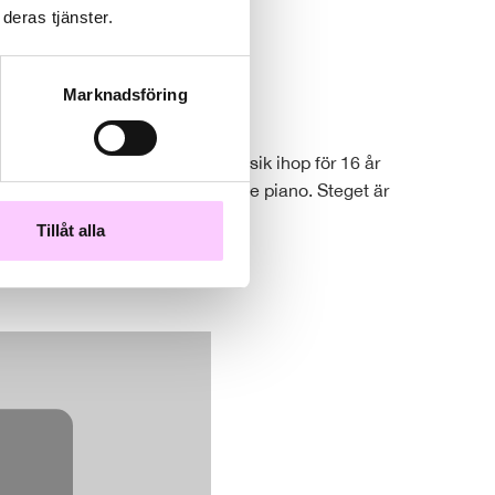
deras tjänster.
w this YouTube content.
Marknadsföring
m bestämde sig för att göra musik ihop för 16 år
 innerliga sång och Nils målande piano. Steget är
, Gladys Knight och The Band.
Tillåt alla
⋯