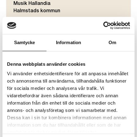
Musik Hallandia
Halmstads kommun
Samtycke
Information
Om
Skönt häng efter förskolan – med Bokstavskören.
En timmes kravlöst umgänge efter förskolan – är inte det
Denna webbplats använder cookies
precis vad alla barn och föräldrar behöver? Efterhäng är
Vi använder enhetsidentifierare för att anpassa innehållet
en mötesplats för barn mellan 0 och 6 år och deras
och annonserna till användarna, tillhandahålla funktioner
föräldrar eller mor- och farföräldrar. En chans för de
för sociala medier och analysera vår trafik. Vi
minsta och deras vuxna att uppleva professionell
vidarebefordrar även sådana identifierare och annan
musikunderhållning innan middagsbestyren tar vid där
information från din enhet till de sociala medier och
hemma.
annons- och analysföretag som vi samarbetar med.
Dessa kan i sin tur kombinera informationen med annan
Nu välkomnar vi alla till sång- och rörelseglädje med
information som du har tillhandahållit eller som de har
Bokstavskören.
samlat in när du har använt deras tjänster.