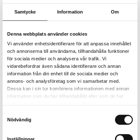
Arrangörer:
Kungsbacka jazz och blues
Samtycke
Information
Om
Musik Hallandia
Denna webbplats använder cookies
Köp biljett
Vi använder enhetsidentifierare för att anpassa innehållet
och annonserna till användarna, tillhandahålla funktioner
för sociala medier och analysera vår trafik. Vi
vidarebefordrar även sådana identifierare och annan
Denna trio bjuder på en avskalad lyrisk jazzmusik
information från din enhet till de sociala medier och
sprunget ur ”the American songbook” och soundet
annons- och analysföretag som vi samarbetar med.
och samspelet mellan musikerna för tankarna till
Dessa kan i sin tur kombinera informationen med annan
artister som Diana Krall, Chet Baker och Nat King
information som du har tillhandahållit eller som de har
Cole.
samlat in när du har använt deras tjänster.
Samtyckesval
Anders Boson är sångaren och trumpetaren som med
Nödvändig
två kritikerrosade album i bagaget under senare år
utvecklats från popmusiker/kompositör till en numera
tydlig utpräglad jazzartist.
Inställningar